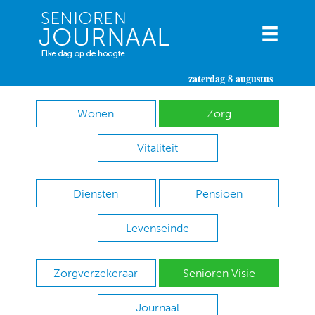
zaterdag 8 augustus
Wonen
Zorg
Vitaliteit
Diensten
Pensioen
Levenseinde
Zorgverzekeraar
Senioren Visie
Journaal