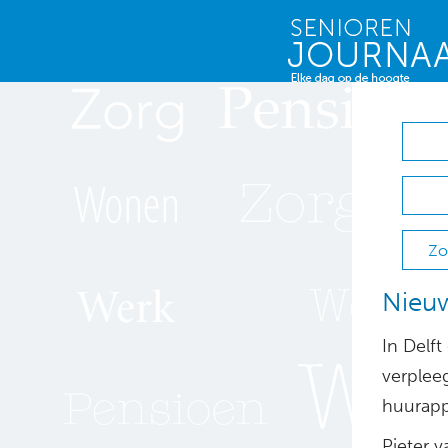
Zo
Nieuw
In Delft
verplee
huurapp
Pieter 