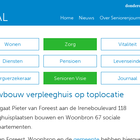
donderd
Home
Nieuws
Over Seniorenjourn
Wonen
Zorg
Vitaliteit
Diensten
Pensioen
Levenseind
rgverzekeraar
Senioren Visie
Journaal
bouw verpleeghuis op toplocatie
 gaat Pieter van Foreest aan de Ireneboulevard 118
ghuisplaatsen bouwen en Woonbron 67 sociale
artementen.
van Foreest, Woonbron en de
gemeente
hebben hierov