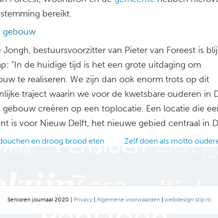
stemming bereikt.
g gebouw
 Jongh, bestuursvoorzitter van Pieter van Foreest is bli
p: “In de huidige tijd is het een grote uitdaging om
uw te realiseren. We zijn dan ook enorm trots op dit
lijke traject waarin we voor de kwetsbare ouderen in D
g gebouw creëren op een toplocatie. Een locatie die ee
t is voor Nieuw Delft, het nieuwe gebied centraal in De
ouchen en droog brood eten
Zelf doen als motto oude
ation
Senioren journaal 2020 |
Privacy
|
Algemene voorwaarden
|
webdesign stip.nl