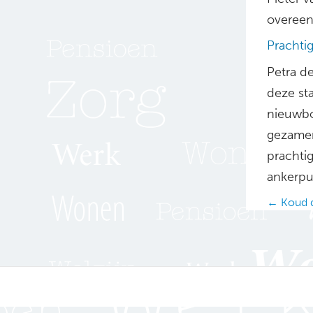
overeen
Prachti
Petra de
deze sta
nieuwbo
gezamen
prachti
ankerpun
Posts
← Koud d
navig