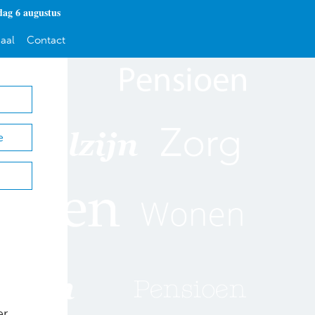
ag 6 augustus
aal
Contact
e
er