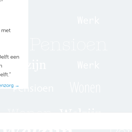
j met
elft een
n
lft.”
renzorg →