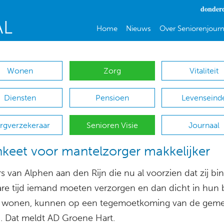
donderd
Home
Nieuws
Over Seniorenjourn
Wonen
Zorg
Vitaliteit
Diensten
Pensioen
Levenseind
rgverzekeraar
Senioren Visie
Journaal
eet voor mantelzorger makkelijker
s van Alphen aan den Rijn die nu al voorzien dat zij bi
are tijd iemand moeten verzorgen en dan dicht in hun 
 wonen, kunnen op een tegemoetkoming van de gem
. Dat meldt AD Groene Hart.