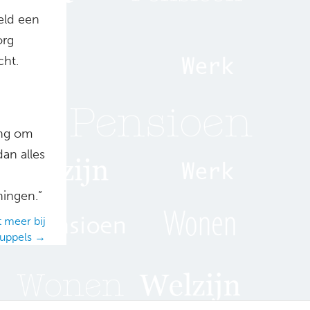
eld een
org
cht.
ing om
an alles
n
ningen.”
t meer bij
uppels →