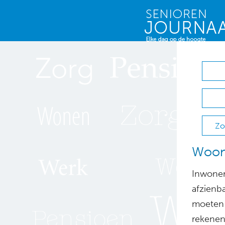
Zo
Woonk
Inwoner
afzienb
moeten
rekenen