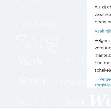
Als zij
woonkee
nodig he
Vaak rijk
Volgens 
vergunn
mantelzo
nog moet
schakel
Posts
← Vergeet
zorghulp
navig