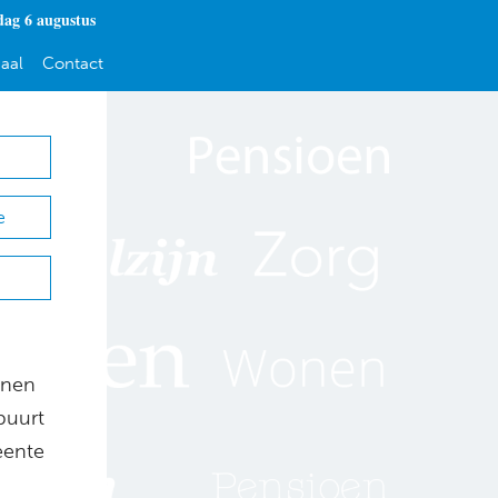
ag 6 augustus
aal
Contact
e
nnen
buurt
eente