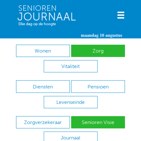
maandag 10 augustus
Wonen
Zorg
Vitaliteit
Diensten
Pensioen
Levenseinde
Zorgverzekeraar
Senioren Visie
Journaal