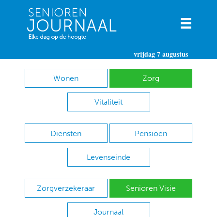
vrijdag 7 augustus
Wonen
Zorg
Vitaliteit
Diensten
Pensioen
Levenseinde
Zorgverzekeraar
Senioren Visie
Journaal