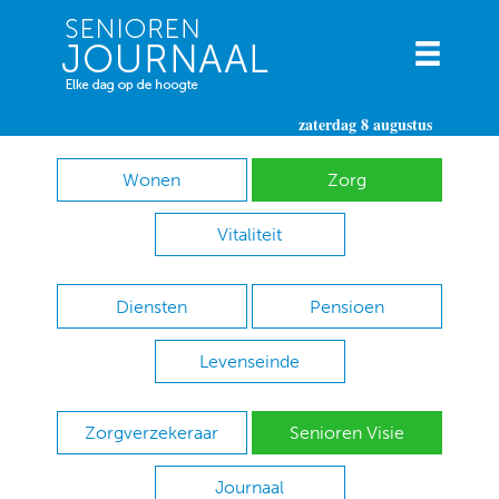
zaterdag 8 augustus
Wonen
Zorg
Vitaliteit
Diensten
Pensioen
Levenseinde
Zorgverzekeraar
Senioren Visie
Journaal