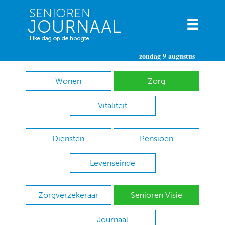
zondag 9 augustus
Wonen
Zorg
Vitaliteit
Diensten
Pensioen
Levenseinde
Zorgverzekeraar
Senioren Visie
Journaal