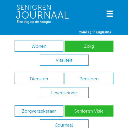
zondag 9 augustus
Wonen
Zorg
Vitaliteit
Diensten
Pensioen
Levenseinde
Zorgverzekeraar
Senioren Visie
Journaal