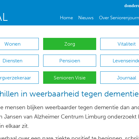
donderd
Home
Nieuws
Over Seniorenjourn
Wonen
Zorg
Vitaliteit
Diensten
Pensioen
Levenseind
rgverzekeraar
Senioren Visie
Journaal
hillen in weerbaarheid tegen dementie
 mensen blijken weerbaarder tegen dementie dan and
jn Jansen van Alzheimer Centrum Limburg onderzoekt 
n elkaar zit.
erhaal over een nare ziekte positief te beginnen, schrij