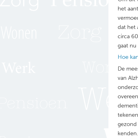
het aan
vermoed
dat het
circa 60
gaat nu 
Hoe kan
De mees
van Alz
onderzo
overeen
dementi
tekenen 
gezond
kenden.