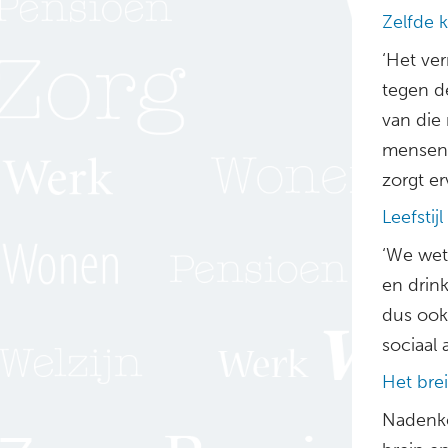
Zelfde 
‘Het ve
tegen de
van die
mensen 
zorgt er
Leefstij
‘We wete
en drin
dus ook
sociaal a
Het brei
Nadenke