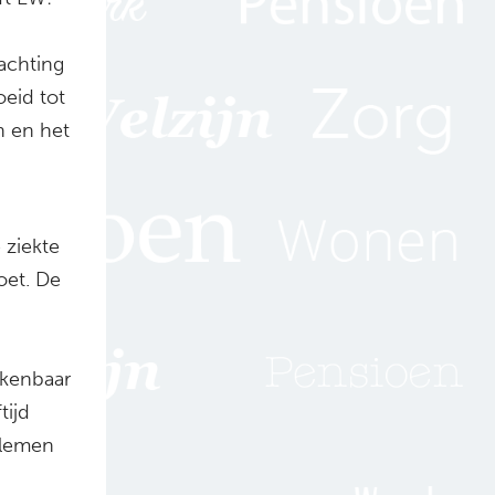
achting
oeid tot
n en het
 ziekte
oet. De
skenbaar
tijd
blemen