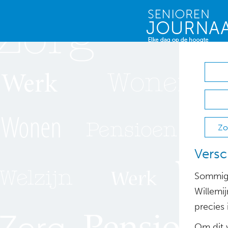
Zo
Versc
Sommige
Willemi
precies i
Om dit v