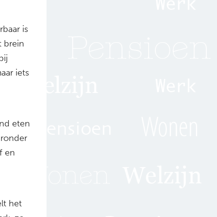
baar is
t brein
ij
aar iets
ond eten
aronder
f en
lt het