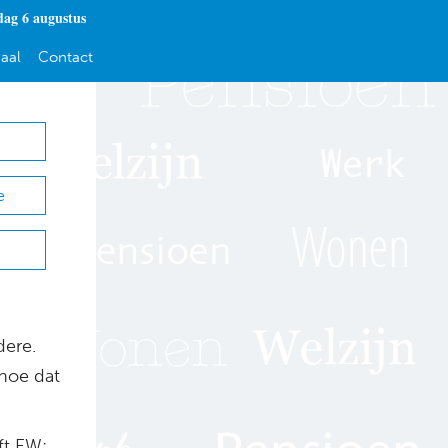
ag 6 augustus
aal
Contact
e
ere.
hoe dat
ft EW: