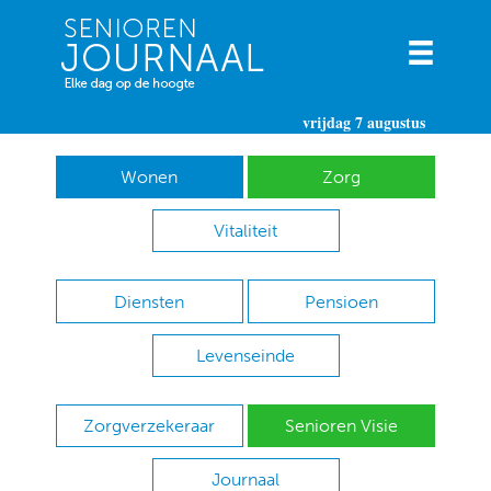
vrijdag 7 augustus
Wonen
Zorg
Vitaliteit
Diensten
Pensioen
Levenseinde
Zorgverzekeraar
Senioren Visie
Journaal