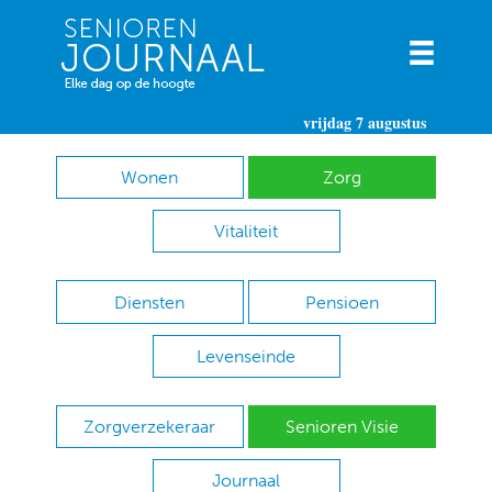
vrijdag 7 augustus
Wonen
Zorg
Vitaliteit
Diensten
Pensioen
Levenseinde
Zorgverzekeraar
Senioren Visie
Journaal