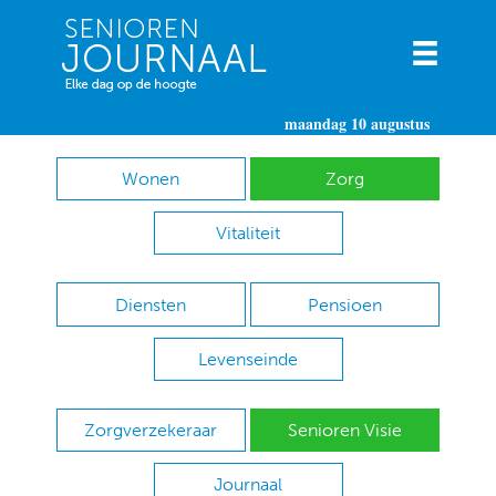
maandag 10 augustus
Wonen
Zorg
Vitaliteit
Diensten
Pensioen
Levenseinde
Zorgverzekeraar
Senioren Visie
Journaal