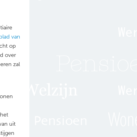
tiaire
blad van
cht op
id over
eren zal
rsonen
 het
van uit
tijgen