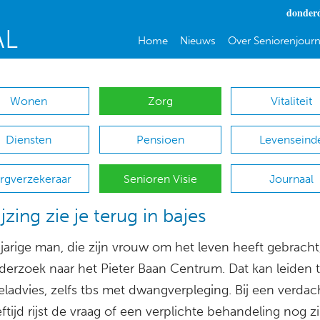
donderd
Home
Nieuws
Over Seniorenjourn
Wonen
Zorg
Vitaliteit
Diensten
Pensioen
Levenseind
rgverzekeraar
Senioren Visie
Journaal
jzing zie je terug in bajes
jarige man, die zijn vrouw om het leven heeft gebrach
derzoek naar het Pieter Baan Centrum. Dat kan leiden 
ladvies, zelfs tbs met dwangverpleging. Bij een verdac
ftijd rijst de vraag of een verplichte behandeling nog zi