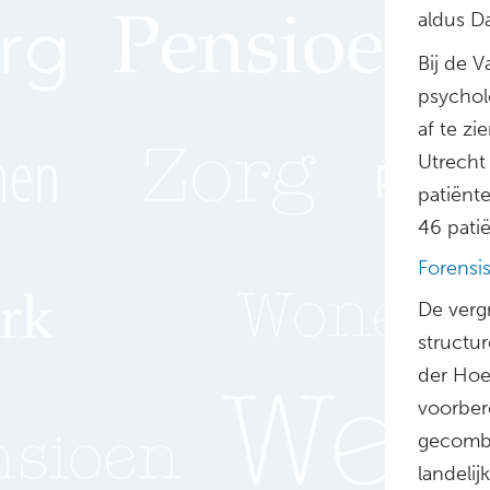
aldus D
Bij de V
psychol
af te zi
Utrecht
patiënt
46 patië
Forensis
De vergr
structu
der Hoe
voorber
gecombi
landeli