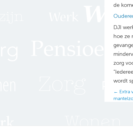
de kome
Oudere
DJI werk
hoe ze 
gevange
minderv
zorg vo
“Iedere
wordt s
Posts
← Extra v
mantelz
navig