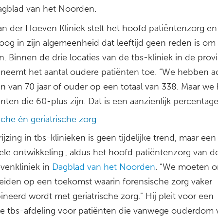
agblad van het Noorden.
an der Hoeven Kliniek stelt het hoofd patiëntenzorg en 
oog in zijn algemeenheid dat leeftijd geen reden is om
en. Binnen de drie locaties van de tbs-kliniek in de prov
 neemt het aantal oudere patiënten toe. “We hebben a
en van 70 jaar of ouder op een totaal van 338. Maar w
nten die 60-plus zijn. Dat is een aanzienlijk percentage
che én geriatrische zorg
ijzing in tbs-klinieken is geen tijdelijke trend, maar een
rele ontwikkeling., aldus het hoofd patiëntenzorg van d
venkliniek in
Dagblad van het Noorden
. “We moeten o
eiden op een toekomst waarin forensische zorg vaker
neerd wordt met geriatrische zorg.” Hij pleit voor een
jke tbs-afdeling voor patiënten die vanwege ouderdom 