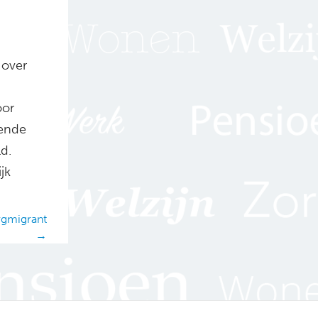
 over
oor
sende
d.
jk
rgmigrant
→