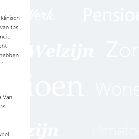
klinisch
 van tbs
incie
cht
e hebben
.”
e Van
ns
veel