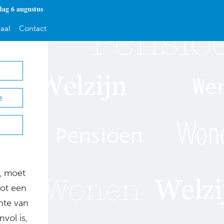
ag 6 augustus
aal
Contact
e
t, moet
tot een
hte van
nvol is,