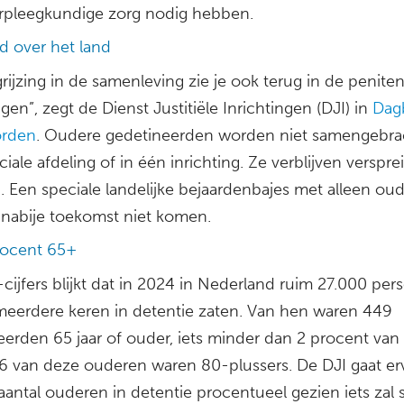
erpleegkundige zorg nodig hebben.
d over het land
rijzing in de samenleving zie je ook terug in de peniten
ngen”, zegt de Dienst Justitiële Inrichtingen (DJI) in
Dag
orden
. Oudere gedetineerden worden niet samengebra
iale afdeling of in één inrichting. Ze verblijven verspre
. Een speciale landelijke bejaardenbajes met alleen oud
e nabije toekomst niet komen.
rocent 65+
cijfers blijkt dat in 2024 in Nederland ruim 27.000 pe
meerdere keren in detentie zaten. Van hen waren 449
eerden 65 jaar of ouder, iets minder dan 2 procent van
 26 van deze ouderen waren 80-plussers. De DJI gaat er
aantal ouderen in detentie procentueel gezien iets zal s