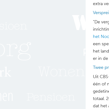
extra v
Versprei
“De verg
inrichti
het No
een spec
het land
er in d
Twee p
Uit CBS-
één of 
gedetin
totaal.
dat het 