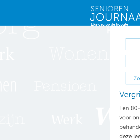
Zo
Vergri
Een 80-
voor on
behande
deze lee