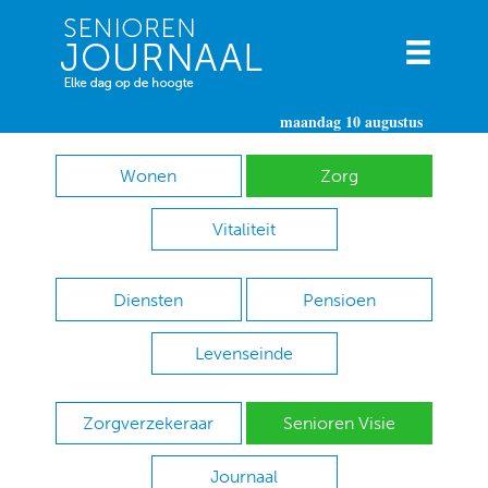
maandag 10 augustus
Wonen
Zorg
Vitaliteit
Diensten
Pensioen
Levenseinde
Zorgverzekeraar
Senioren Visie
Journaal