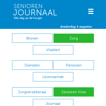
donderdag 6 augustus
Wonen
Zorg
Vitaliteit
Diensten
Pensioen
Levenseinde
Zorgverzekeraar
Senioren Visie
Journaal