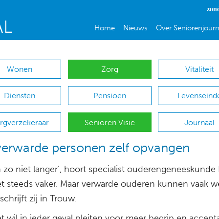
zon
Home
Nieuws
Over Seniorenjourn
Wonen
Zorg
Vitaliteit
Diensten
Pensioen
Levenseind
rgverzekeraar
Senioren Visie
Journaal
verwarde personen zelf opvangen
 zo niet langer’, hoort specialist ouderengeneeskunde 
et steeds vaker. Maar verwarde ouderen kunnen vaak wé
chrijft zij in Trouw.
t wil in ieder geval pleiten voor meer begrip en accept