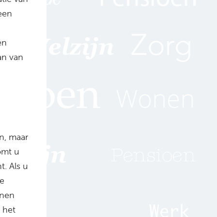
een
en
an van
n, maar
omt u
. Als u
oe
nnen
 het