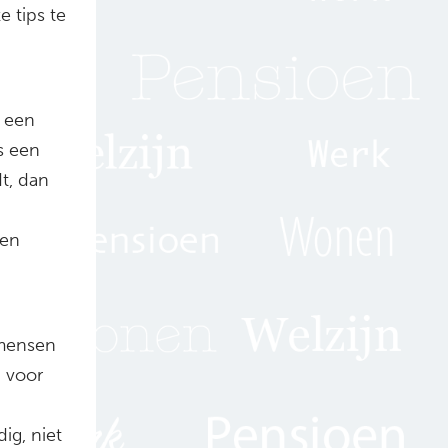
e tips te
n een
s een
dt, dan
een
 mensen
g voor
dig, niet