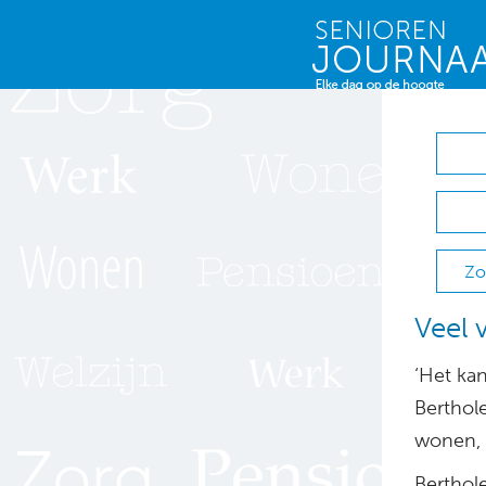
Zo
Veel 
‘Het kan
Berthol
wonen, s
Berthole