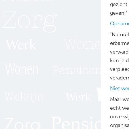
gezicht 
geven.”
Opname
“Natuur
erbarme
verward 
kun je d
verpleeg
veradem
Niet wen
Maar we
echt we
onze wi
organisa