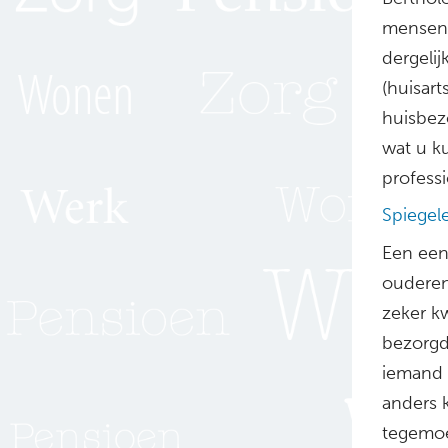
mensen 
dergeli
(huisart
huisbez
wat u k
profess
Spiegel
Een eenv
oudere
zeker k
bezorgd
iemand 
anders 
tegemoe