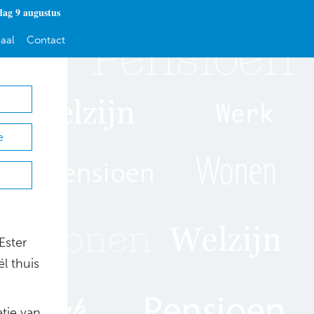
dag 9 augustus
aal
Contact
e
Ester
l thuis
atie van