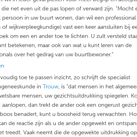
die net even uit de pas lopen of verward zijn. “Mocht 
jk persoon in uw buurt wonen, dan wil een professional
s of wijkverpleegkundige) vast een keer aansluiten bij e
oek om een en ander toe te lichten. U zult versteld sta
unt betekenen, maar ook van wat u kunt leren van de
ionals over het gedrag van uw buurtbewoner.”
en
oudig toe te passen inzicht, zo schrijft de specialist
ngeneeskunde in
Trouw
, is “dat mensen in het algemee
wetsbare mensen, uw gezichtsuitdrukking spiegelen. K
 aanlopen, dan trekt de ander ook een ongerust gezicht
boos benadert, kunt u boosheid terug verwachten. H
kan de reactie zijn als u de ander opgewekt en ontspa
t treedt. Vaak neemt die de opgewekte uitdrukking op