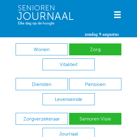
zondag 9 augustus
Wonen
Zorg
Vitaliteit
Diensten
Pensioen
Levenseinde
Zorgverzekeraar
Senioren Visie
Journaal