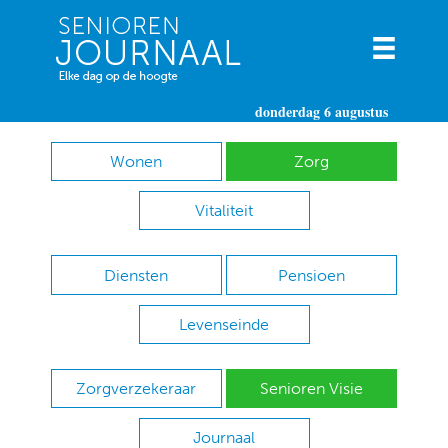
donderdag 6 augustus
Wonen
Zorg
Vitaliteit
Diensten
Pensioen
Levenseinde
Zorgverzekeraar
Senioren Visie
Journaal