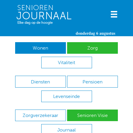
donderdag 6 augustus
Wonen
Zorg
Vitaliteit
Diensten
Pensioen
Levenseinde
Zorgverzekeraar
Senioren Visie
Journaal