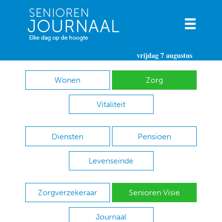
vrijdag 7 augustus
Wonen
Zorg
Vitaliteit
Diensten
Pensioen
Levenseinde
Zorgverzekeraar
Senioren Visie
Journaal