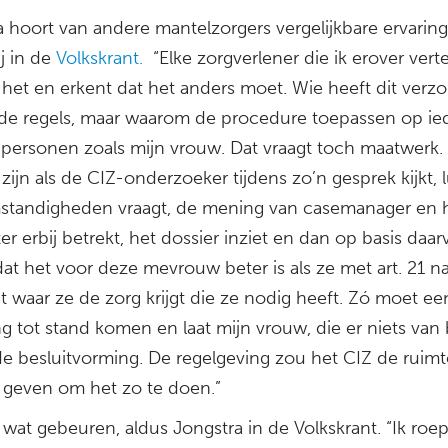
a hoort van andere mantelzorgers vergelijkbare ervarin
j in de
Volkskrant.
“Elke zorgverlener die ik erover verte
 het en erkent dat het anders moet. Wie heeft dit ver
 de regels, maar waarom de procedure toepassen op ie
personen zoals mijn vrouw. Dat vraagt toch maatwerk. 
zijn als de CIZ-onderzoeker tijdens zo’n gesprek kijkt, lu
standigheden vraagt, de mening van casemanager en h
ter erbij betrekt, het dossier inziet en dan op basis daar
dat het voor deze mevrouw beter is als ze met art. 21 n
t waar ze de zorg krijgt die ze nodig heeft. Zó moet ee
ng tot stand komen en laat mijn vrouw, die er niets van b
de besluitvorming. De regelgeving zou het CIZ de ruimt
geven om het zo te doen.”
wat gebeuren, aldus Jongstra in de Volkskrant. “Ik roe