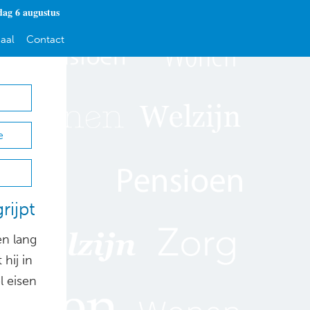
ag 6 augustus
aal
Contact
e
rijpt
en lang
 hij in
l eisen