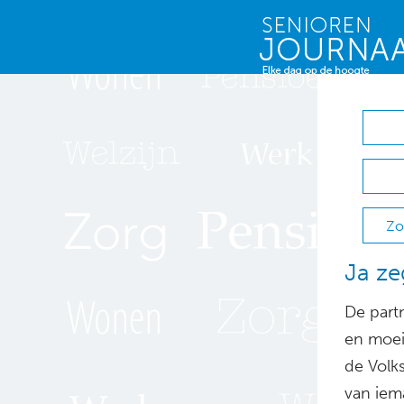
Zo
Ja ze
De part
en moeiz
de Volks
van iem