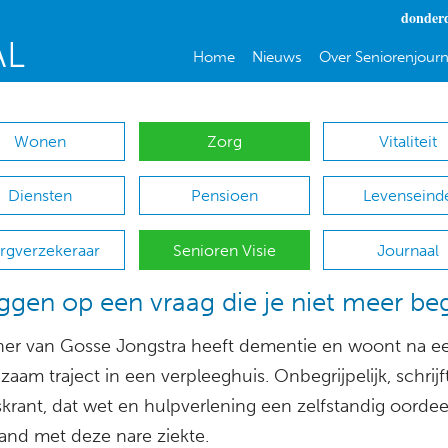
donderd
Home
Nieuws
Over Seniorenjourn
Wonen
Zorg
Vitaliteit
Diensten
Pensioen
Levenseind
rgverzekeraar
Senioren Visie
Journaal
ggen op een vraag die je niet meer beg
ner van Gosse Jongstra heeft dementie en woont na e
aam traject in een verpleeghuis. Onbegrijpelijk, schrijft
krant, dat wet en hulpverlening een zelfstandig oordee
and met deze nare ziekte.