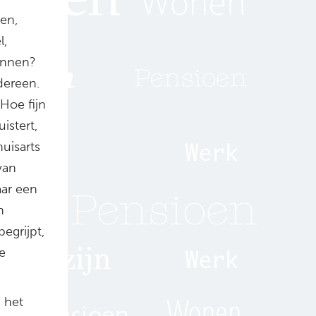
gen,
l,
zonnen?
dereen.
Hoe fijn
istert,
uisarts
van
aar een
n
egrijpt,
e
p het