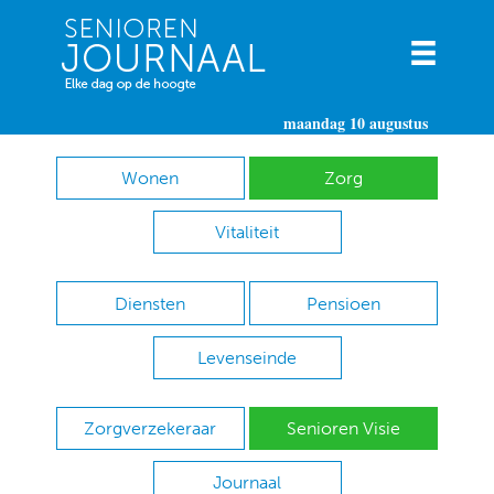
maandag 10 augustus
Wonen
Zorg
Vitaliteit
Diensten
Pensioen
Levenseinde
Zorgverzekeraar
Senioren Visie
Journaal