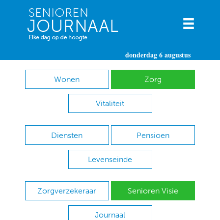
donderdag 6 augustus
Wonen
Zorg
Vitaliteit
Diensten
Pensioen
Levenseinde
Zorgverzekeraar
Senioren Visie
Journaal