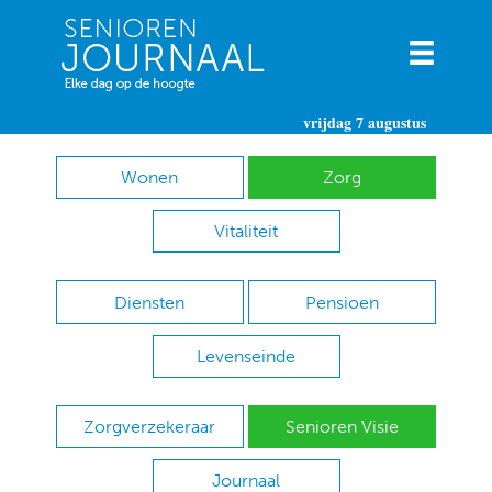
vrijdag 7 augustus
Wonen
Zorg
Vitaliteit
Diensten
Pensioen
Levenseinde
Zorgverzekeraar
Senioren Visie
Journaal