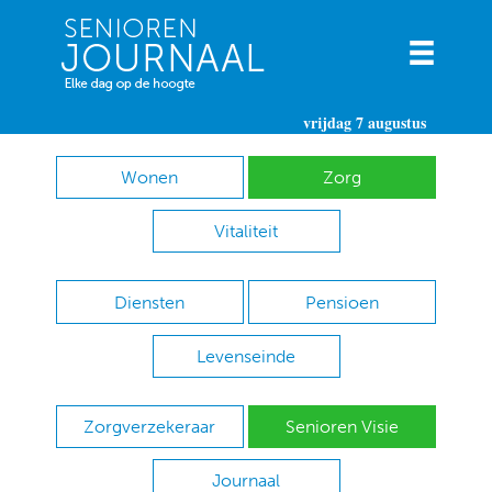
vrijdag 7 augustus
Wonen
Zorg
Vitaliteit
Diensten
Pensioen
Levenseinde
Zorgverzekeraar
Senioren Visie
Journaal