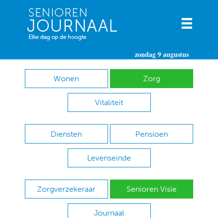
zondag 9 augustus
Wonen
Zorg
Vitaliteit
Diensten
Pensioen
Levenseinde
Zorgverzekeraar
Senioren Visie
Journaal