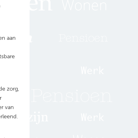
n
ren aan
tsbare
de zorg,
r
er van
rleend.