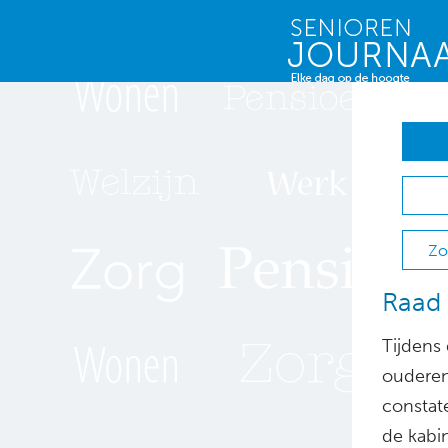
Zo
Raad 
Tijdens
ouderen
constat
de kabi