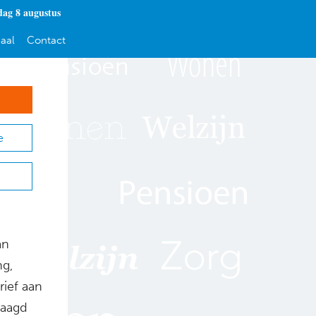
dag 8 augustus
aal
Contact
e
an
ng,
rief aan
raagd