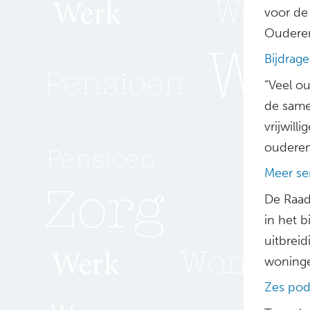
voor de
Ouderen
Bijdrag
“Veel o
de samen
vrijwill
ouderen
Meer s
De Raad 
in het b
uitbrei
woninge
Zes pod