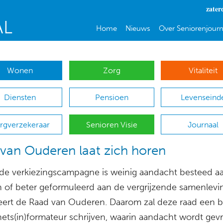
zater
Home
Nieuws
Over Seniorenjourn
Wonen
Zorg
Vitaliteit
Diensten
Pensioen
Levenseind
rgverzekeraar
Senioren Visie
Journaal
van Ouderen laat zich horen
 de verkiezingscampagne is weinig aandacht besteed a
 of beter geformuleerd aan de vergrijzende samenlevi
eert de Raad van Ouderen. Daarom zal deze raad een b
nets(in)formateur schrijven, waarin aandacht wordt gev