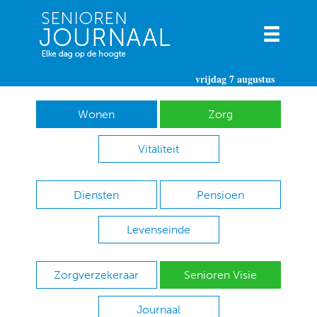
vrijdag 7 augustus
Wonen
Zorg
Vitaliteit
Diensten
Pensioen
Levenseinde
Zorgverzekeraar
Senioren Visie
Journaal