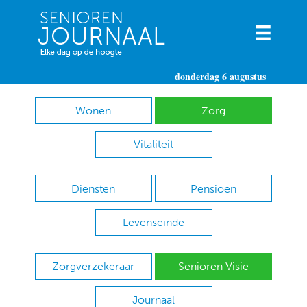
donderdag 6 augustus
Wonen
Zorg
Vitaliteit
Diensten
Pensioen
Levenseinde
Zorgverzekeraar
Senioren Visie
Journaal