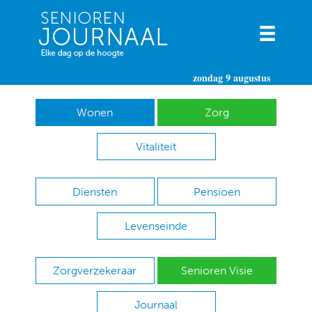
zondag 9 augustus
Wonen
Zorg
Vitaliteit
Diensten
Pensioen
Levenseinde
Zorgverzekeraar
Senioren Visie
Journaal