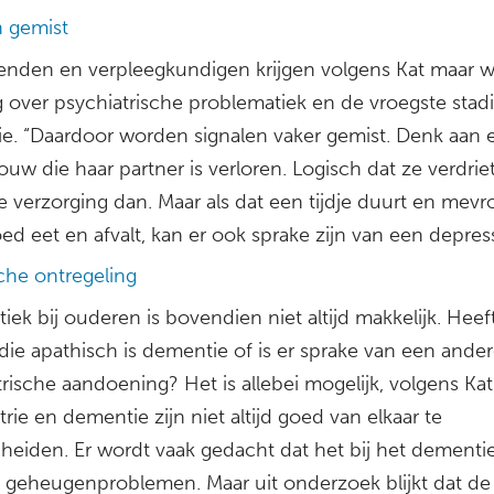
n gemist
enden en verpleegkundigen krijgen volgens Kat maar w
g over psychiatrische problematiek en de vroegste stad
e. “Daardoor worden signalen vaker gemist. Denk aan 
uw die haar partner is verloren. Logisch dat ze verdrieti
e verzorging dan. Maar als dat een tijdje duurt en mevr
d eet en afvalt, kan er ook sprake zijn van een depress
che ontregeling
iek bij ouderen is bovendien niet altijd makkelijk. Heef
die apathisch is dementie of is er sprake van een ande
rische aandoening? Het is allebei mogelijk, volgens Kat
trie en dementie zijn niet altijd goed van elkaar te
heiden. Er wordt vaak gedacht dat het bij het dementie
 geheugenproblemen. Maar uit onderzoek blijkt dat de