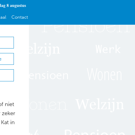
dag 8 augustus
aal
Contact
e
f niet
 zeker
Kat in