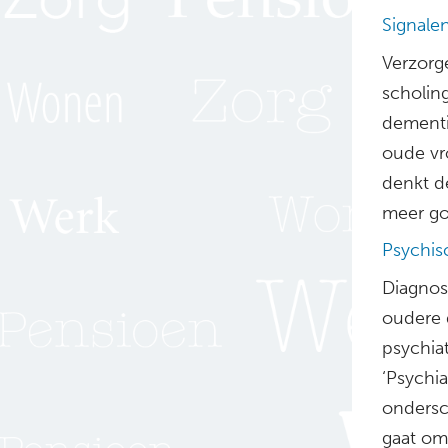
Signale
Verzorg
scholin
dementi
oude vro
denkt d
meer goe
Psychis
Diagnost
oudere 
psychiat
‘Psychia
ondersc
gaat om