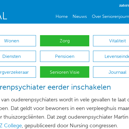
zater
Home
Nieuws
Over Seniorenjourn
Wonen
Zorg
Vitaliteit
Diensten
Pensioen
Levenseind
rgverzekeraar
Senioren Visie
Journaal
enpsychiater eerder inschakelen
van ouderenpsychiaters wordt in vele gevallen te laat o
pen. Dat geldt voor bewoners in een verpleeghuis maar
r thuiszorgcliënten. Dat zegt ouderenpsychiater Martin 
 College
, gepubliceerd door Nursing congressen.