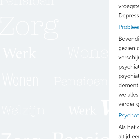
vroegst
Depress
Problee
Bovendi
gezien 
verschi
psychia
psychia
dementi
we alle
verder g
Psychot
Als het
altijd e