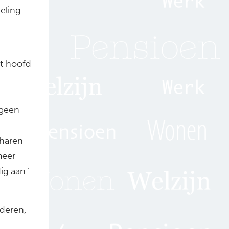
eling.
et hoofd
 geen
charen
meer
ig aan.’
deren,