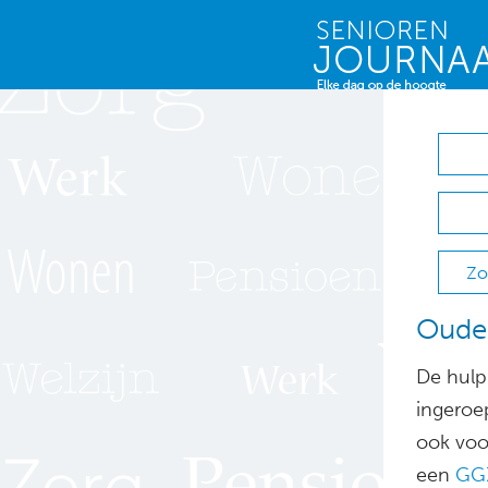
Zo
Ouder
De hulp 
ingeroe
ook voo
een
GGZ