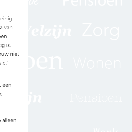
einig
ia van
een
g is,
ouw niet
ie.”
t een
re
.
 alleen