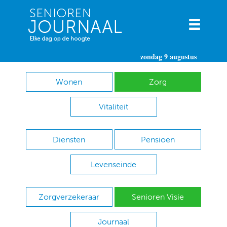
zondag 9 augustus
Wonen
Zorg
Vitaliteit
Diensten
Pensioen
Levenseinde
Zorgverzekeraar
Senioren Visie
Journaal