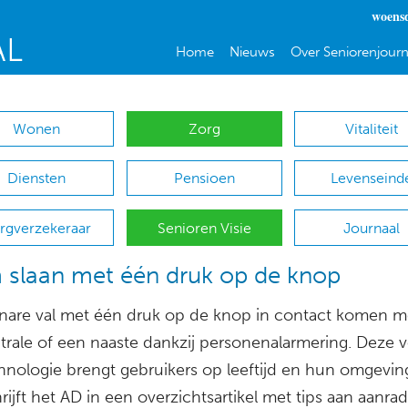
woensd
Home
Nieuws
Over Seniorenjourn
Wonen
Zorg
Vitaliteit
Diensten
Pensioen
Levenseind
rgverzekeraar
Senioren Visie
Journaal
 slaan met één druk op de knop
nare val met één druk op de knop in contact komen m
trale of een naaste dankzij personenalarmering. Deze 
hnologie brengt gebruikers op leeftijd en hun omgevin
hrijft het AD in een overzichtsartikel met tips aan aanrad