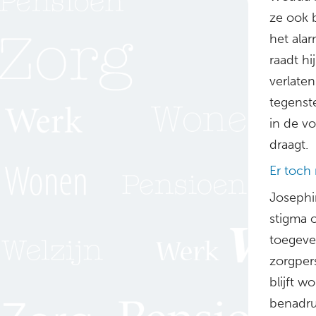
ze ook 
het alar
raadt hi
verlaten
tegenste
in de v
draagt.
Er toch
Josephi
stigma o
toegeve
zorgper
blijft w
benadru