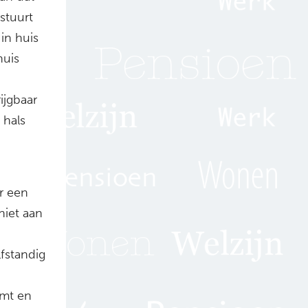
stuurt
in huis
huis
ijgbaar
 hals
r een
niet aan
fstandig
omt en