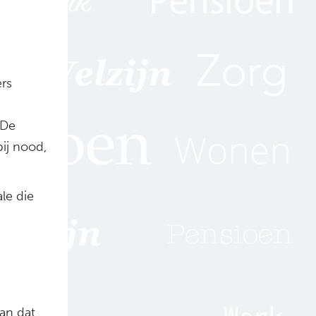
rs
 De
ij nood,
le die
an dat