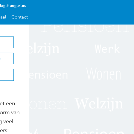
ag 5 augustus
aal
Contact
e
et een
vorm van
g veel
ers: