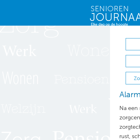
Zo
Alarm
Na een 
zorgcen
zorgtec
rust, sc