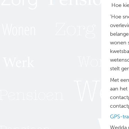
Hoe kie
‘Hoe sn
overlev
belange
wonen s
kwetsba
wetensc
stelt ger
Met een
aan het
contact
contact
GPS-tra
Wedda r