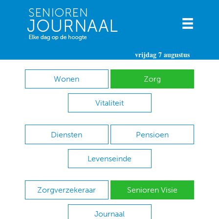
vrijdag 7 augustus
Wonen
Zorg
Vitaliteit
Diensten
Pensioen
Levenseinde
Zorgverzekeraar
Senioren Visie
Journaal