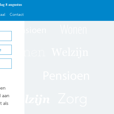
dag 8 augustus
aal
Contact
e
n
sen
d aan
 als