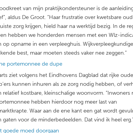
oodkreet van mijn praktijkondersteuner is de aanleidin
ef”, aldus De Groot. “Haar frustratie over kwetsbare ou
juiste zorg krijgen, hield haar na werktijd bezig. In de re
en hebben we honderden mensen met een Wlz-indica
 op opname in een verpleeghuis. Wijkverpleegkundig
nkende best, maar moeten steeds vaker nee zeggen.”
ine portemonnee de dupe
rts ziet volgens het Eindhovens Dagblad dat rijke oude
zp’ers kunnen inhuren als ze zorg nodig hebben, of ver
n relatief kostbare, kleinschalige woonvorm. “Inwoners
portemonnee hebben hierdoor nog meer last van
marktkrapte. Waar aan de ene kant een gat wordt gevul
n gaten voor de minderbedeelden. Dat vind ik heel erg.
t goede moed doorgaan