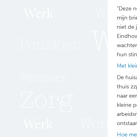
“Deze n
mijn bri
niet de 
Eindhov
wachten
hun sti
Met kle
De huisa
thuis z
naar ee
kleine 
arbeids
ontstaa
Hoe me