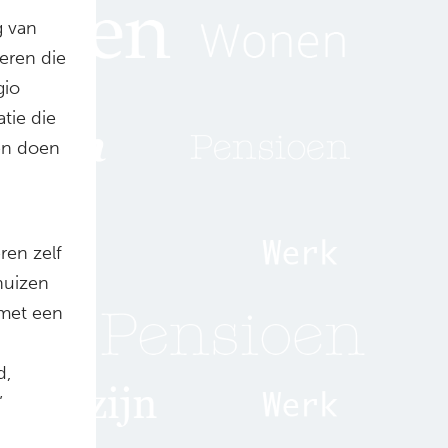
g van
deren die
gio
tie die
en doen
ren zelf
huizen
 met een
d,
”