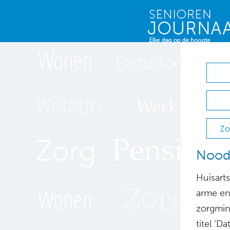
Zo
Noodk
Huisarts
arme en
zorgmin
titel ‘D