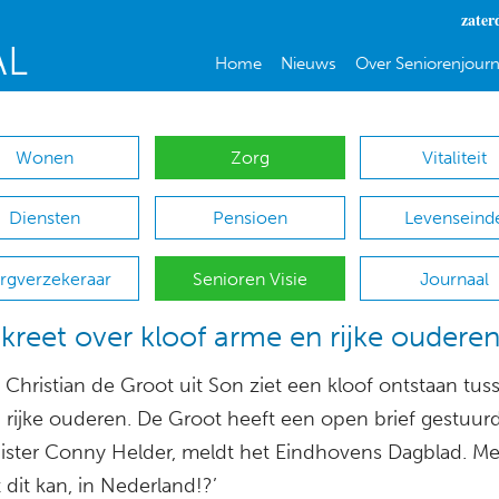
zater
Home
Nieuws
Over Seniorenjourn
Wonen
Zorg
Vitaliteit
Diensten
Pensioen
Levenseind
rgverzekeraar
Senioren Visie
Journaal
reet over kloof arme en rijke oudere
 Christian de Groot uit Son ziet een kloof ontstaan tus
 rijke ouderen. De Groot heeft een open brief gestuur
ister Conny Helder, meldt het Eindhovens Dagblad. Met
at dit kan, in Nederland!?’