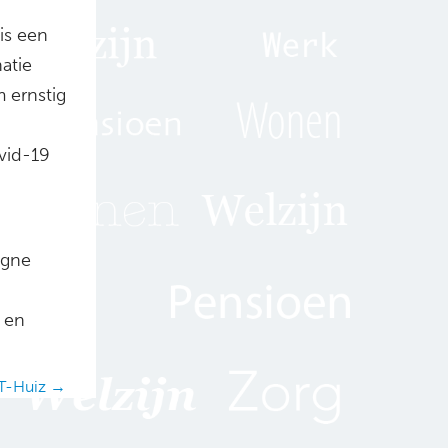
is een
atie
 ernstig
vid-19
agne
 en
 T-Huiz →