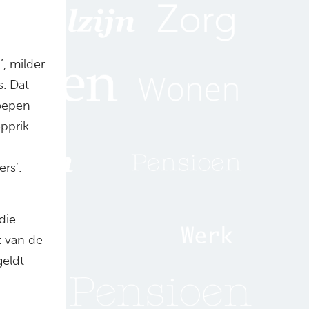
, milder
s. Dat
roepen
pprik.
rs’.
die
 van de
geldt