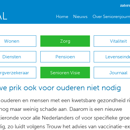
zater
Home
Nieuws
Over Seniorenjourn
Wonen
Zorg
Vitaliteit
Diensten
Pensioen
Levenseind
rgverzekeraar
Senioren Visie
Journaal
e prik ook voor ouderen niet nodig
ij ouderen en mensen met een kwetsbare gezondheid r
nog maar weinig schade aan. Daarom is een nieuwe
tieronde voor alle Nederlanders of voor specifieke groe
ig, zo luidt volgens Trouw het advies van vaccinatie-e