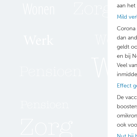
aan het 
Mild ve
Corona v
dan ande
geldt o
en bij N
Veel va
inmiddel
Effect 
De vacc
booster
omikronv
ook voo
Nut bij 