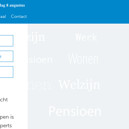
dag 8 augustus
aal
Contact
e
icht
pen is
xperts