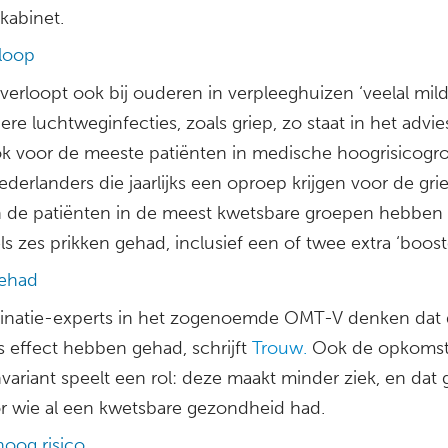
kabinet.
rloop
erloopt ook bij ouderen in verpleeghuizen ‘veelal mild’
re luchtweginfecties, zoals griep, zo staat in het advie
ok voor de meeste patiënten in medische hoogrisicog
ederlanders die jaarlijks een oproep krijgen voor de grie
n de patiënten in de meest kwetsbare groepen hebben
s zes prikken gehad, inclusief een of twee extra ‘booste
gehad
inatie-experts in het zogenoemde OMT-V denken dat 
s effect hebben gehad, schrijft
Trouw.
Ook de opkomst
ariant speelt een rol: deze maakt minder ziek, en dat 
r wie al een kwetsbare gezondheid had.
hoog risico