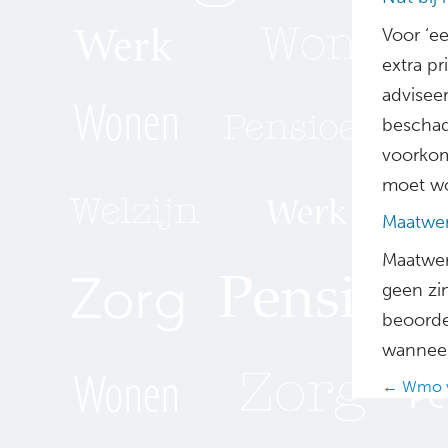
Voor ‘e
extra pr
advisee
beschadi
voorkom
moet wo
Maatwe
Maatwer
geen zi
beoorde
wanneer
Posts
← Wmo v
navig