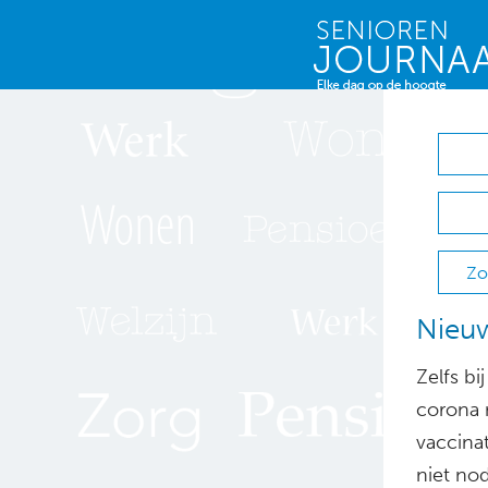
Zo
Nieuw
Zelfs b
corona 
vaccina
niet nod