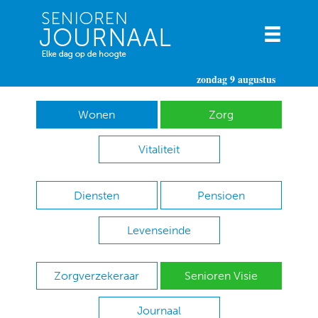
zondag 9 augustus
Wonen
Zorg
Vitaliteit
Diensten
Pensioen
Levenseinde
Zorgverzekeraar
Senioren Visie
Journaal