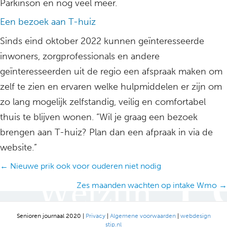
Parkinson en nog veel meer.
Een bezoek aan T-huiz
Sinds eind oktober 2022 kunnen geïnteresseerde
inwoners, zorgprofessionals en andere
geïnteresseerden uit de regio een afspraak maken om
zelf te zien en ervaren welke hulpmiddelen er zijn om
zo lang mogelijk zelfstandig, veilig en comfortabel
thuis te blijven wonen. “Wil je graag een bezoek
brengen aan T-huiz? Plan dan een afpraak in via de
website.”
Posts
← Nieuwe prik ook voor ouderen niet nodig
navigation
Zes maanden wachten op intake Wmo →
Senioren journaal 2020 |
Privacy
|
Algemene voorwaarden
|
webdesign
stip.nl