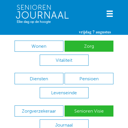
vrijdag 7 augustus
Wonen
Zorg
Vitaliteit
Diensten
Pensioen
Levenseinde
Zorgverzekeraar
Senioren Visie
Journaal