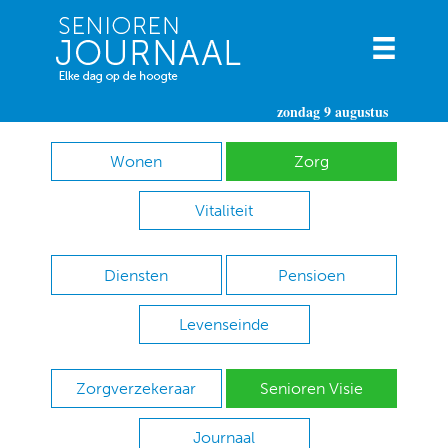
zondag 9 augustus
Wonen
Zorg
Vitaliteit
Diensten
Pensioen
Levenseinde
Zorgverzekeraar
Senioren Visie
Journaal