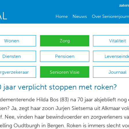
zater
Home
Nieuws
Over Seniorenjourn
Wonen
Zorg
Vitaliteit
Diensten
Pensioen
Levenseind
rgverzekeraar
Senioren Visie
Journaal
 jaar verplicht stoppen met roken?
dementerende Hilda Bos (83) na 70 jaar alsjeblieft nog
ken? Ja, zegt haar zoon Jurjen Sietsema uit Alkmaar vo
af. Nee, vinden haar bewindvoerder en zorgverleners v
telling Oudtburgh in Bergen. Roken is immers slecht vo