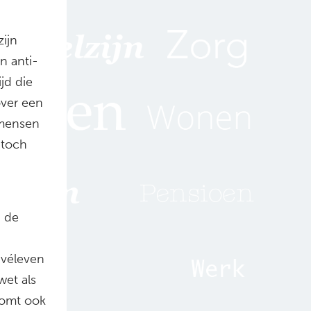
zijn
n anti-
jd die
over een
 mensen
 toch
n de
ivéleven
et als
komt ook