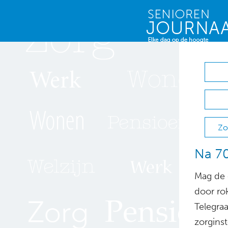
Zo
Na 70
Mag de 
door ro
Telegra
zorgins