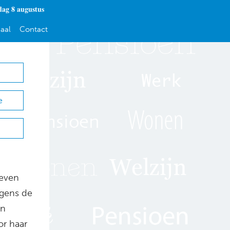
dag 8 augustus
aal
Contact
e
 even
lgens de
an
or haar