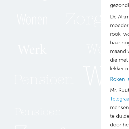
gezondh
De Alkm
moeder g
rook-wo
haar nog
maand w
die met
lekker r
Roken i
Mr. Ruu
Telegraa
mensenr
te duld
door he