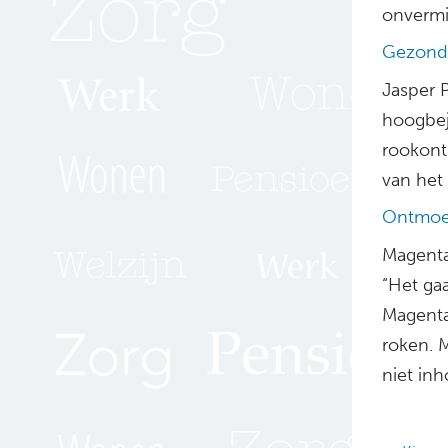
onvermi
Gezondh
Jasper 
hoogbeja
rookontm
van het
Ontmoed
Magenta
“Het ga
Magenta
roken. M
niet inh