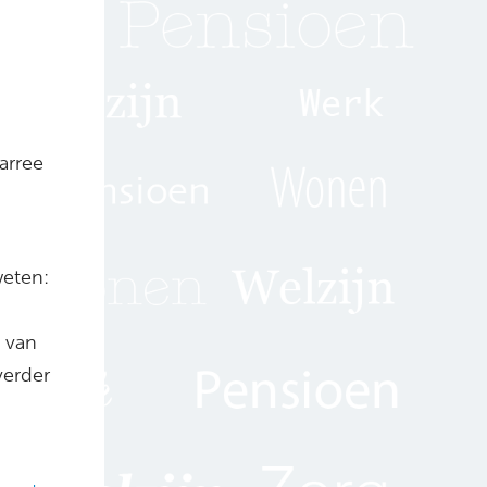
arree
weten:
 van
verder