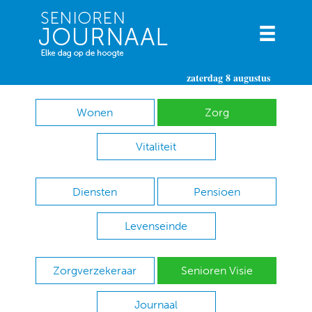
zaterdag 8 augustus
Wonen
Zorg
Vitaliteit
Diensten
Pensioen
Levenseinde
Zorgverzekeraar
Senioren Visie
Journaal