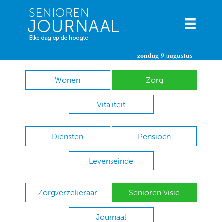
zondag 9 augustus
Wonen
Zorg
Vitaliteit
Diensten
Pensioen
Levenseinde
Zorgverzekeraar
Senioren Visie
Journaal