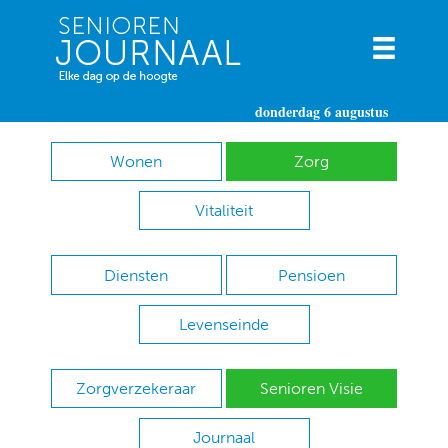
donderdag 6 augustus
Wonen
Zorg
Vitaliteit
Diensten
Pensioen
Levenseinde
Zorgverzekeraar
Senioren Visie
Journaal