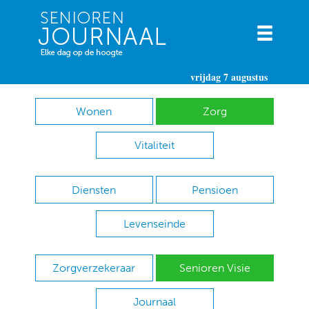
vrijdag 7 augustus
Wonen
Zorg
Vitaliteit
Diensten
Pensioen
Levenseinde
Zorgverzekeraar
Senioren Visie
Journaal