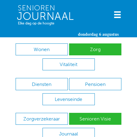
donderdag 6 augustus
Wonen
Zorg
Vitaliteit
Diensten
Pensioen
Levenseinde
Zorgverzekeraar
Senioren Visie
Journaal