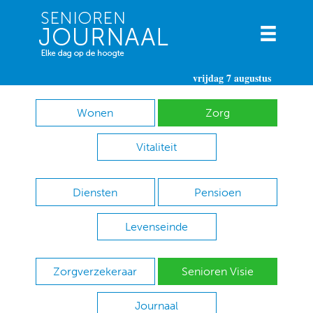
vrijdag 7 augustus
Wonen
Zorg
Vitaliteit
Diensten
Pensioen
Levenseinde
Zorgverzekeraar
Senioren Visie
Journaal