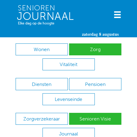
zaterdag 8 augustus
Wonen
Zorg
Vitaliteit
Diensten
Pensioen
Levenseinde
Zorgverzekeraar
Senioren Visie
Journaal