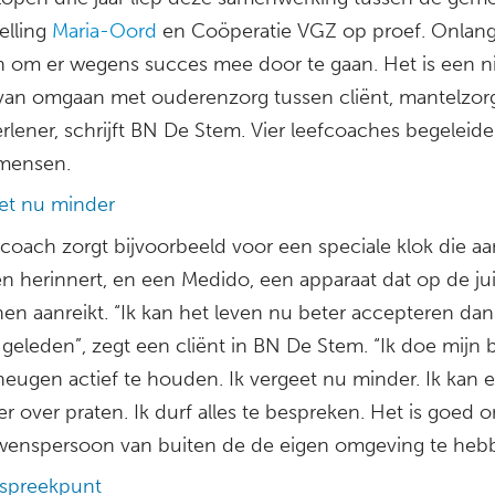
elling
Maria-Oord
en Coöperatie VGZ op proef. Onlan
n om er wegens succes mee door te gaan. Het is een 
van omgaan met ouderenzorg tussen cliënt, mantelzor
rlener, schrijft BN De Stem. Vier leefcoaches begeleid
 mensen.
eet nu minder
fcoach zorgt bijvoorbeeld voor een speciale klok die aa
n herinnert, en een Medido, een apparaat dat op de juis
nen aanreikt. “Ik kan het leven nu beter accepteren da
r geleden”, zegt een cliënt in BN De Stem. “Ik doe mijn
heugen actief te houden. Ik vergeet nu minder. Ik kan e
r over praten. Ik durf alles te bespreken. Het is goed
wenspersoon van buiten de de eigen omgeving te heb
spreekpunt