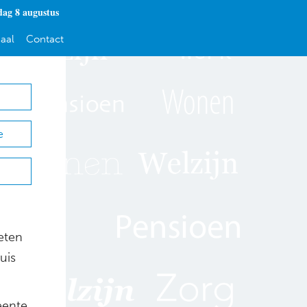
dag 8 augustus
aal
Contact
e
eten
uis
eente,