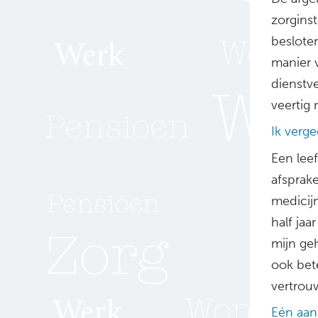
zorginst
beslote
manier 
dienstve
veertig
Ik verg
Een lee
afsprake
medicij
half jaa
mijn ge
ook bete
vertrou
Eén aan