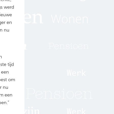
gs werd
nieuwe
ger en
en nu
n
te tijd
n een
 best om
r nu
 om een
ben.”