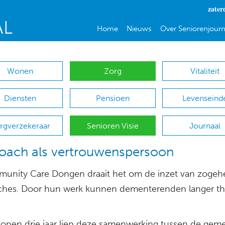
zater
Home
Nieuws
Over Seniorenjourn
Wonen
Zorg
Vitaliteit
Diensten
Pensioen
Levenseind
rgverzekeraar
Senioren Visie
Journaal
oach als vertrouwenspersoon
munity Care Dongen draait het om de inzet van zogeh
ches. Door hun werk kunnen dementerenden langer th
lopen drie jaar liep deze samenwerking tussen de gem