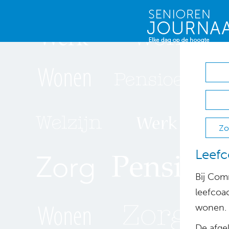
Zo
Leefc
Bij Com
leefcoa
wonen.
De afge