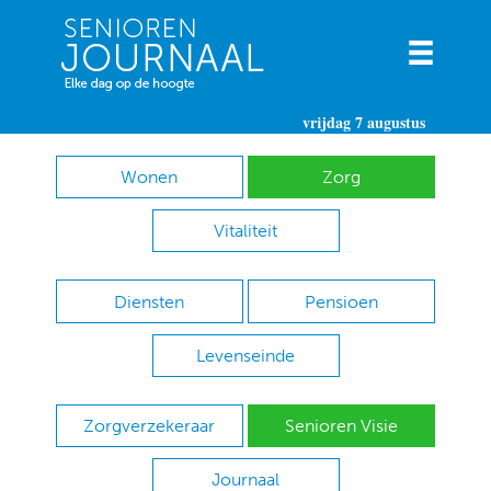
vrijdag 7 augustus
Wonen
Zorg
Vitaliteit
Diensten
Pensioen
Levenseinde
Zorgverzekeraar
Senioren Visie
Journaal