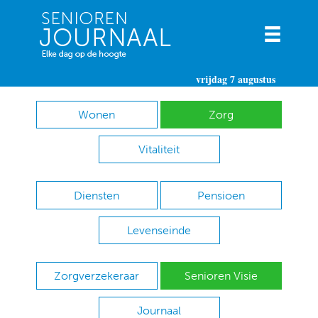
vrijdag 7 augustus
Wonen
Zorg
Vitaliteit
Diensten
Pensioen
Levenseinde
Zorgverzekeraar
Senioren Visie
Journaal